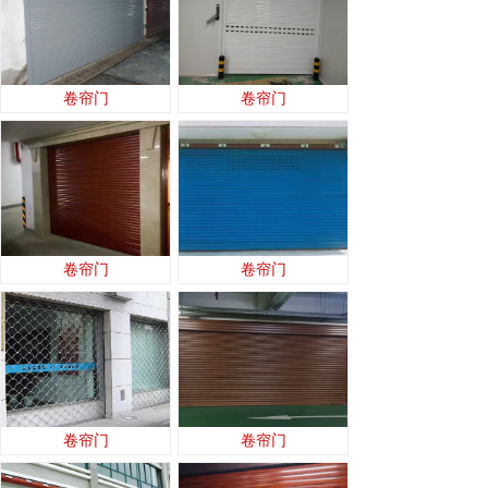
卷帘门
卷帘门
卷帘门
卷帘门
卷帘门
卷帘门