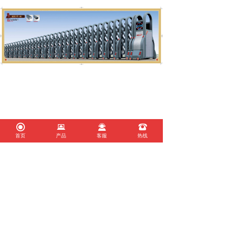
끧
뀵
끤
뀰
首页
产品
客服
热线
上海圣权门业有限公司
联系人：李琳 销售部 电话：021-55898716
手机：13472570777 QQ：1076801915
邮箱：1076801915@qq.com
厂址：上海松江区松卫北路417号
网址：www.shengquanmy.com